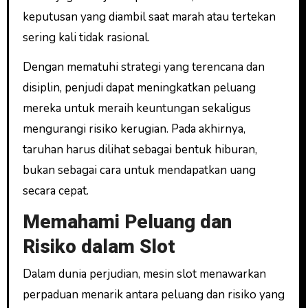
keputusan yang diambil saat marah atau tertekan
sering kali tidak rasional.
Dengan mematuhi strategi yang terencana dan
disiplin, penjudi dapat meningkatkan peluang
mereka untuk meraih keuntungan sekaligus
mengurangi risiko kerugian. Pada akhirnya,
taruhan harus dilihat sebagai bentuk hiburan,
bukan sebagai cara untuk mendapatkan uang
secara cepat.
Memahami Peluang dan
Risiko dalam Slot
Dalam dunia perjudian, mesin slot menawarkan
perpaduan menarik antara peluang dan risiko yang