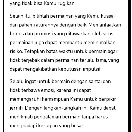
yang tidak bisa Kamu rugikan.
Selain itu, pilihlah permainan yang Kamu kuasai
dan pahami aturannya dengan baik. Memanfaatkan
bonus dan promosi yang ditawarkan oleh situs
permainan juga dapat membantu meminimalkan
risiko. Tetapkan batas waktu untuk bermain agar
tidak terjebak dalam permainan terlalu lama, yang
dapat mengakibatkan keputusan impulsif.
Selalu ingat untuk bermain dengan santai dan
tidak terbawa emosi, karena ini dapat
memengaruhi kemampuan Kamu untuk berpikir
jernih. Dengan langkah-langkah ini, Kamu dapat
menikmati pengalaman bermain tanpa harus
menghadapi kerugian yang besar.