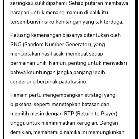
seringkali sulit dipahami. Setiap putaran membawa
harapan untuk menang, namun di balik itu
tersembunyi risiko kehilangan yang tak terduga.
Peluang kemenangan biasanya ditentukan oleh
RNG (Random Number Generator), yang
menciptakan hasil acak, membuat setiap
permainan unik. Namun, penting untuk menyadari
bahwa keuntungan jangka panjang lebih
cenderung berpihak pada kasino.
Pemain perlu mengembangkan strategi yang
bijaksana, seperti menetapkan batasan dan
memilih mesin dengan RTP (Return to Player)
tinggi, untuk meminimalkan kerugian. Dengan
demikian, memahami dinamika ini memungkinkan