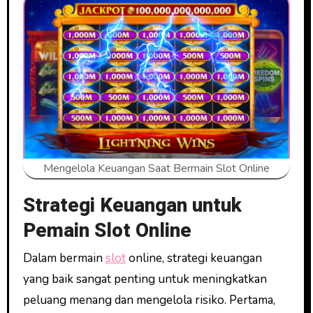
Mengelola Keuangan Saat Bermain Slot Online
Strategi Keuangan untuk
Pemain Slot Online
Dalam bermain
slot
online, strategi keuangan
yang baik sangat penting untuk meningkatkan
peluang menang dan mengelola risiko. Pertama,