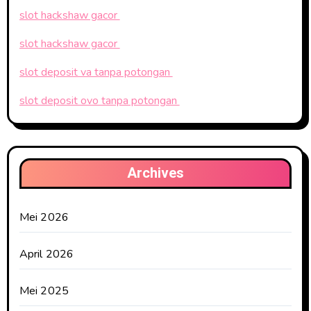
slot hackshaw gacor
slot hackshaw gacor
slot deposit va tanpa potongan
slot deposit ovo tanpa potongan
Archives
Mei 2026
April 2026
Mei 2025