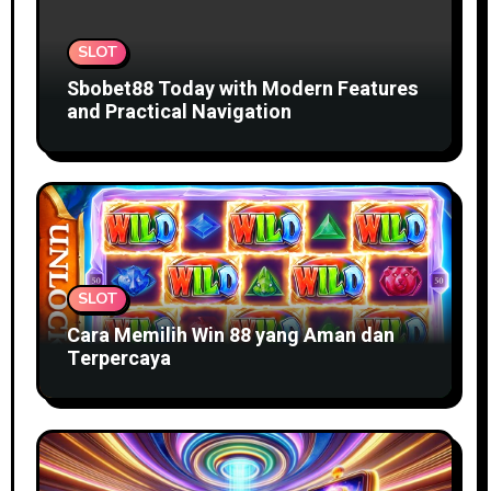
SLOT
Sbobet88 Today with Modern Features
and Practical Navigation
SLOT
Cara Memilih Win 88 yang Aman dan
Terpercaya