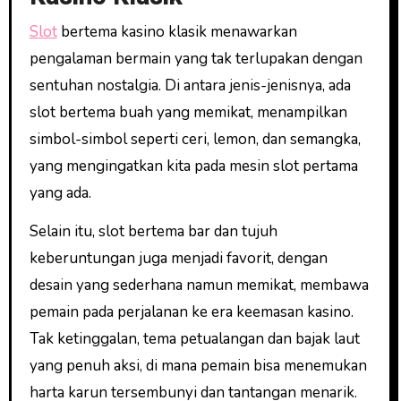
Slot
bertema kasino klasik menawarkan
pengalaman bermain yang tak terlupakan dengan
sentuhan nostalgia. Di antara jenis-jenisnya, ada
slot bertema buah yang memikat, menampilkan
simbol-simbol seperti ceri, lemon, dan semangka,
yang mengingatkan kita pada mesin slot pertama
yang ada.
Selain itu, slot bertema bar dan tujuh
keberuntungan juga menjadi favorit, dengan
desain yang sederhana namun memikat, membawa
pemain pada perjalanan ke era keemasan kasino.
Tak ketinggalan, tema petualangan dan bajak laut
yang penuh aksi, di mana pemain bisa menemukan
harta karun tersembunyi dan tantangan menarik.