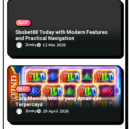
SLOT
Sbobet88 Today with Modern Features
and Practical Navigation
2lmky
12 Mei 2026
SLOT
Cara Memilih Win 88 yang Aman dan
Terpercaya
2lmky
29 April 2026