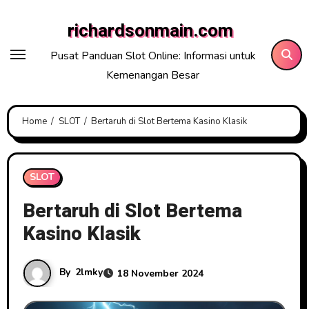
Skip
richardsonmain.com
to
content
Pusat Panduan Slot Online: Informasi untuk
Kemenangan Besar
Home
SLOT
Bertaruh di Slot Bertema Kasino Klasik
SLOT
Bertaruh di Slot Bertema
Kasino Klasik
By
2lmky
18 November 2024