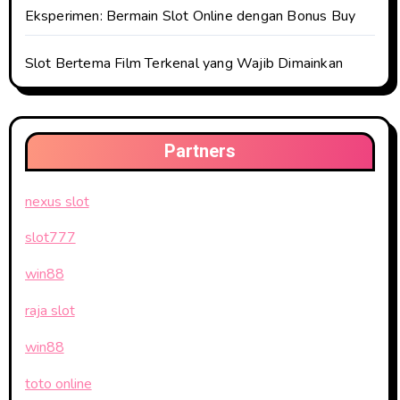
Eksperimen: Bermain Slot Online dengan Bonus Buy
Slot Bertema Film Terkenal yang Wajib Dimainkan
Partners
nexus slot
slot777
win88
raja slot
win88
toto online