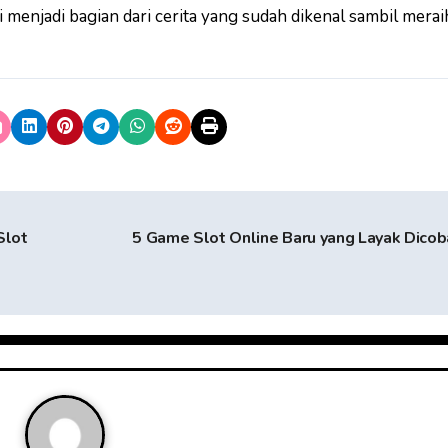
menjadi bagian dari cerita yang sudah dikenal sambil merai
Slot
5 Game Slot Online Baru yang Layak Dico