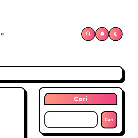
me
Cari
Cari