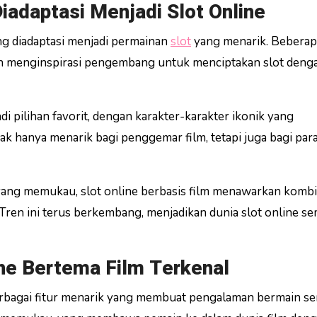
iadaptasi Menjadi Slot Online
ang diadaptasi menjadi permainan
slot
yang menarik. Beberap
elah menginspirasi pengembang untuk menciptakan slot deng
adi pilihan favorit, dengan karakter-karakter ikonik yang
k hanya menarik bagi penggemar film, tetapi juga bagi par
yang memukau, slot online berbasis film menawarkan kombi
en ini terus berkembang, menjadikan dunia slot online se
ine Bertema Film Terkenal