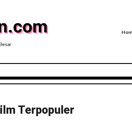
in.com
Ho
 Besar
Film Terpopuler