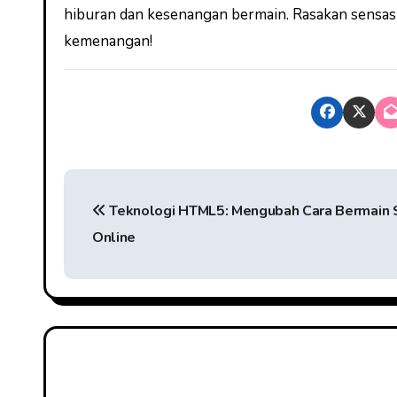
hiburan dan kesenangan bermain. Rasakan sensasi 
kemenangan!
N
Teknologi HTML5: Mengubah Cara Bermain 
a
Online
v
i
g
a