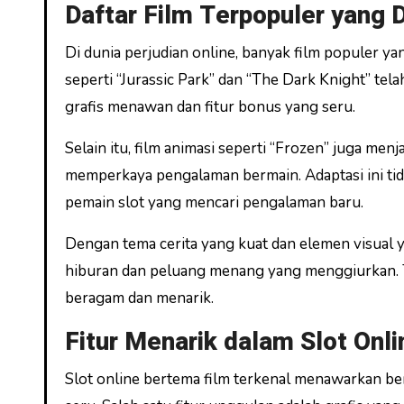
Daftar Film Terpopuler yang D
Di dunia perjudian online, banyak film populer y
seperti “Jurassic Park” dan “The Dark Knight” t
grafis menawan dan fitur bonus yang seru.
Selain itu, film animasi seperti “Frozen” juga menj
memperkaya pengalaman bermain. Adaptasi ini tida
pemain slot yang mencari pengalaman baru.
Dengan tema cerita yang kuat dan elemen visual 
hiburan dan peluang menang yang menggiurkan. Tr
beragam dan menarik.
Fitur Menarik dalam Slot Onl
Slot online bertema film terkenal menawarkan berbagai fitur menarik yang membuat pengalaman bermain semakin