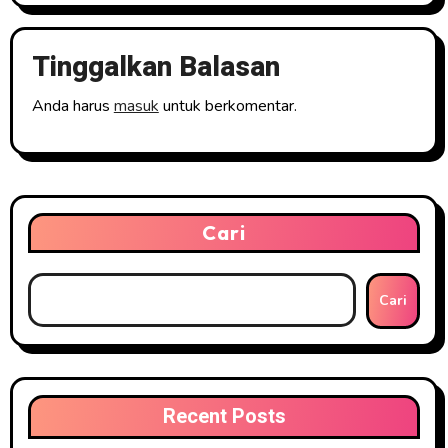
Tinggalkan Balasan
Anda harus
masuk
untuk berkomentar.
Cari
Cari
Recent Posts