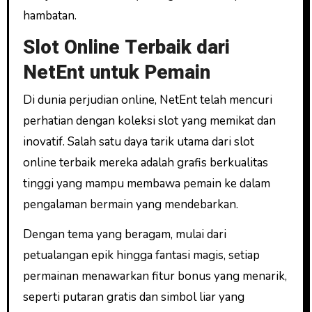
hambatan.
Slot Online Terbaik dari
NetEnt untuk Pemain
Di dunia perjudian online, NetEnt telah mencuri
perhatian dengan koleksi slot yang memikat dan
inovatif. Salah satu daya tarik utama dari slot
online terbaik mereka adalah grafis berkualitas
tinggi yang mampu membawa pemain ke dalam
pengalaman bermain yang mendebarkan.
Dengan tema yang beragam, mulai dari
petualangan epik hingga fantasi magis, setiap
permainan menawarkan fitur bonus yang menarik,
seperti putaran gratis dan simbol liar yang