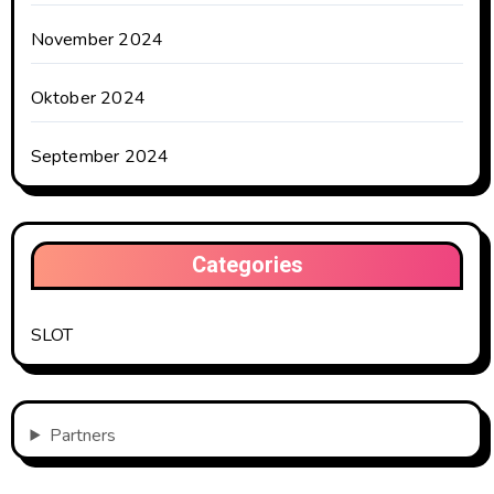
November 2024
Oktober 2024
September 2024
Categories
SLOT
Partners