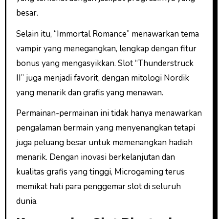
besar.
Selain itu, “Immortal Romance” menawarkan tema
vampir yang menegangkan, lengkap dengan fitur
bonus yang mengasyikkan. Slot “Thunderstruck
II” juga menjadi favorit, dengan mitologi Nordik
yang menarik dan grafis yang menawan.
Permainan-permainan ini tidak hanya menawarkan
pengalaman bermain yang menyenangkan tetapi
juga peluang besar untuk memenangkan hadiah
menarik. Dengan inovasi berkelanjutan dan
kualitas grafis yang tinggi, Microgaming terus
memikat hati para penggemar slot di seluruh
dunia.