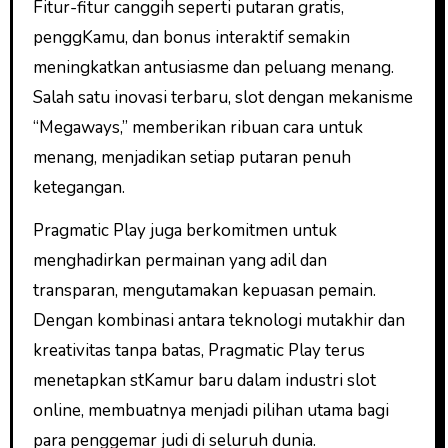
Fitur-fitur canggih seperti putaran gratis,
penggKamu, dan bonus interaktif semakin
meningkatkan antusiasme dan peluang menang.
Salah satu inovasi terbaru, slot dengan mekanisme
“Megaways,” memberikan ribuan cara untuk
menang, menjadikan setiap putaran penuh
ketegangan.
Pragmatic Play juga berkomitmen untuk
menghadirkan permainan yang adil dan
transparan, mengutamakan kepuasan pemain.
Dengan kombinasi antara teknologi mutakhir dan
kreativitas tanpa batas, Pragmatic Play terus
menetapkan stKamur baru dalam industri slot
online, membuatnya menjadi pilihan utama bagi
para penggemar judi di seluruh dunia.