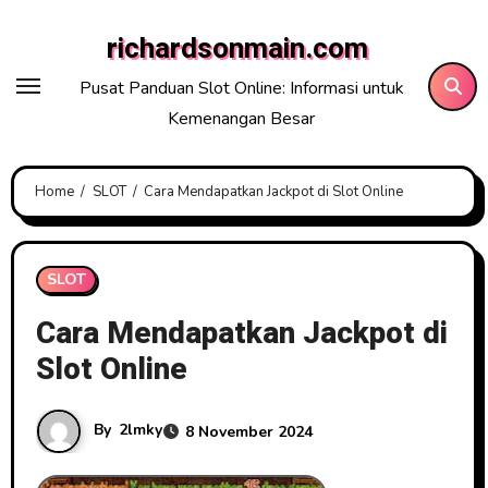
Skip
richardsonmain.com
to
content
Pusat Panduan Slot Online: Informasi untuk
Kemenangan Besar
Home
SLOT
Cara Mendapatkan Jackpot di Slot Online
SLOT
Cara Mendapatkan Jackpot di
Slot Online
By
2lmky
8 November 2024