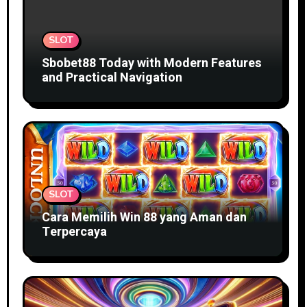
SLOT
Sbobet88 Today with Modern Features
and Practical Navigation
SLOT
Cara Memilih Win 88 yang Aman dan
Terpercaya