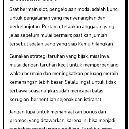
Saat bermain slot, pengelolaan modal adalah kunci
untuk pengalaman yang menyenangkan dan
berkelanjutan. Pertama, tetapkan anggaran yang
jelas sebelum mulai bermain; pastikan jumlah
tersebut adalah uang yang siap Kamu hilangkan.
Gunakan strategi taruhan yang bijak, misalnya,
mulai dengan taruhan kecil untuk memperpanjang
waktu bermain dan meningkatkan peluang meraih
kemenangan lebih besar. Selalu ingat untuk tidak
terbawa suasana; jika sudah mencapai batas
kerugian, berhentilah sejenak dan istirahat.
Jangan lupa untuk memanfaatkan bonus dan
promosi yang ditawarkan, karena ini bisa menjadi