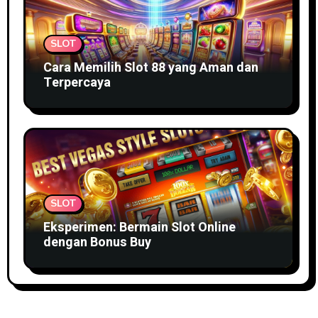
SLOT
Cara Memilih Slot 88 yang Aman dan
Terpercaya
SLOT
Eksperimen: Bermain Slot Online
dengan Bonus Buy