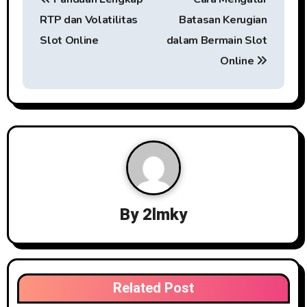
a
RTP dan Volatilitas
Batasan Kerugian
v
Slot Online
dalam Bermain Slot
i
Online
g
a
s
i
p
By
2lmky
o
s
Related Post