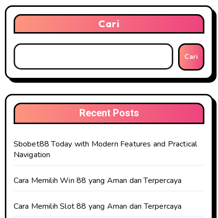
Cari
Cari
Recent Posts
Sbobet88 Today with Modern Features and Practical
Navigation
Cara Memilih Win 88 yang Aman dan Terpercaya
Cara Memilih Slot 88 yang Aman dan Terpercaya